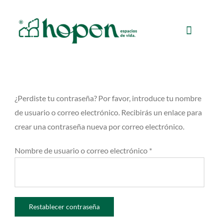
Saltar
al
Toggle
contenido
Naviga
Inicio
¿Perdiste tu contraseña? Por favor, introduce tu nombre
Tradicional
de usuario o correo electrónico. Recibirás un enlace para
crear una contraseña nueva por correo electrónico.
Temporal
Obligatorio
Nombre de usuario o correo electrónico
*
Nosotros
Opciones de Pago
Restablecer contraseña