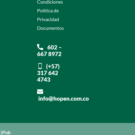
Condiciones
Política de
Privacidad
Documentos
602 –
667 8972
(+57)
317 642
4743
info@hopen.com.co
|Pub