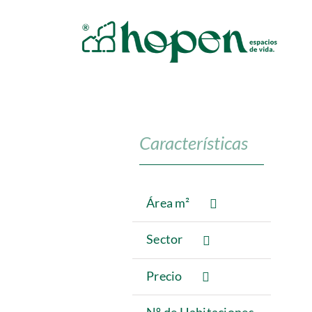
Saltar
al
contenido
Características
Área m²
Sector
Precio