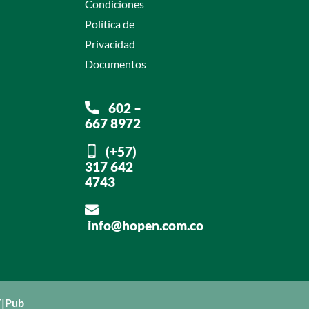
Condiciones
Política de
Privacidad
Documentos
602 –
667 8972
(+57)
317 642
4743
info@hopen.com.co
|Pub