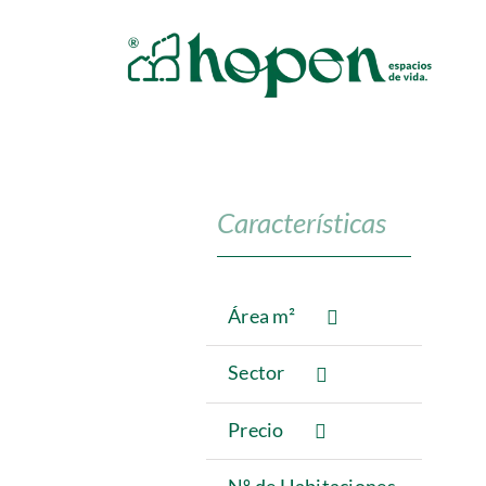
Saltar
al
contenido
Características
Área m²
Sector
Precio